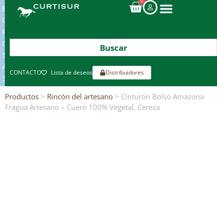
0
ENVIOS
GRATIS
POR
COMPRAS
SUPERIORES
A
CONTACTO
Lista de deseos
Distribuidores
300€*
Productos
>
Rincón del artesano
> Cinturón Bolso Amazona
Fragua Artesano – Cuero 100% Vegetal, Cereza