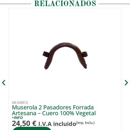
RELACIONADOS
68-048F/2
68
Muserola 2 Pasadores Forrada
C
Artesana – Cuero 100% Vegetal
p
+INFO
+I
24,50
€
4
I.V.A incluido
(Imp. Inclu.)