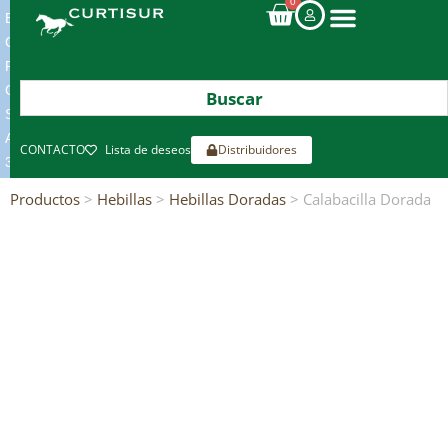
0
ENVIOS
GRATIS
POR
COMPRAS
SUPERIORES
A
CONTACTO
Lista de deseos
Distribuidores
300€*
Productos
>
Hebillas
>
Hebillas Doradas
> Calabacilla Dorada