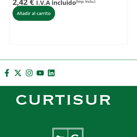
2,42
€
1
I.V.A incluido
(Imp. Inclu.)
Añadir al carrito