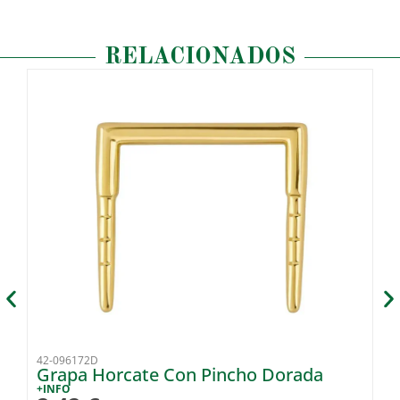
RELACIONADOS
42-096172D
42
Grapa Horcate Con Pincho Dorada
C
+INFO
+I