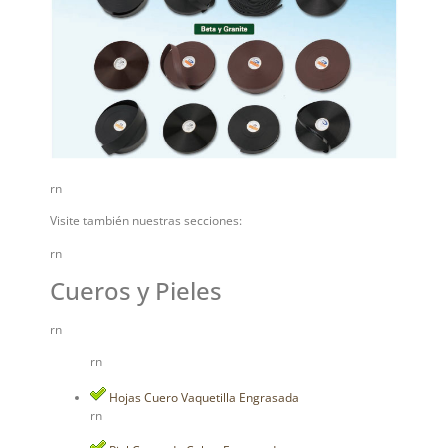
rn
Visite también nuestras secciones:
rn
Cueros y Pieles
rn
rn
Hojas Cuero Vaquetilla Engrasada
rn