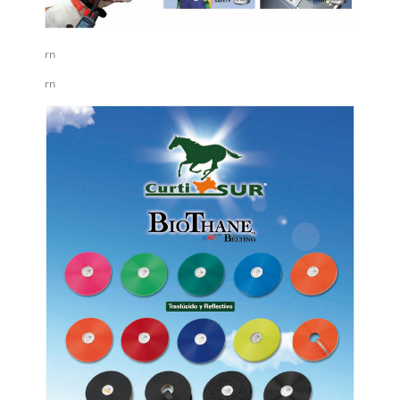
rn
rn