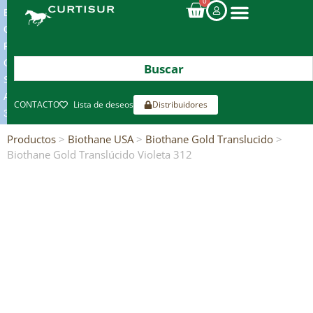
0
ENVIOS
GRATIS
POR
COMPRAS
SUPERIORES
A
CONTACTO
Lista de deseos
Distribuidores
300€*
Productos
>
Biothane USA
>
Biothane Gold Translucido
>
Biothane Gold Translúcido Violeta 312