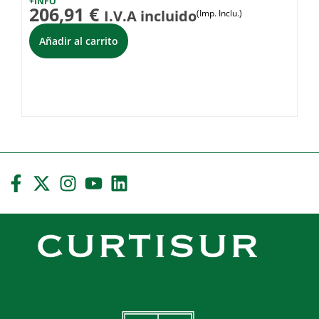
8
+INFO
206,91
€
I.V.A incluido
(Imp. Inclu.)
i
Añadir al carrito