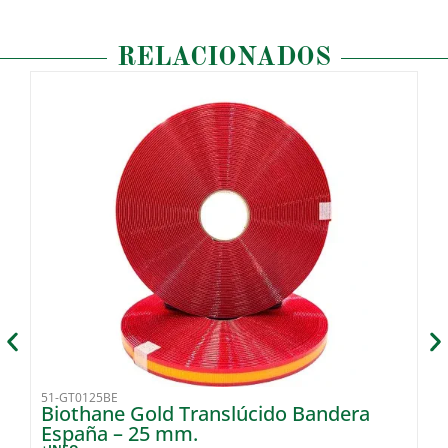
RELACIONADOS
51-GT0125BE
51
Biothane Gold Translúcido Bandera
B
España – 25 mm.
+I