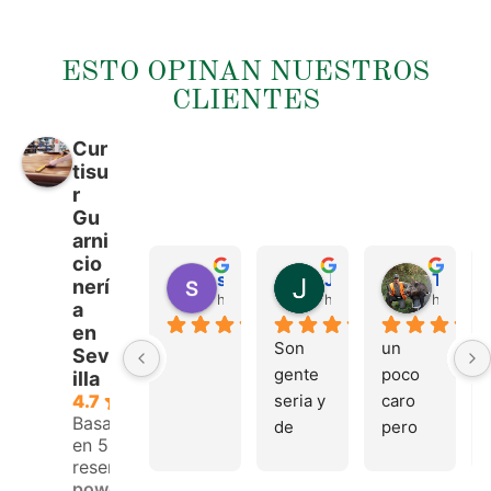
ESTO OPINAN NUESTROS
CLIENTES
Cur
tisu
r
Gu
arni
cio
sergio castillo
Juan Francisco Navarro Roman
Tonio Martinez
nerí
hace 4 meses
hace 4 meses
hace 4 
a
en
Son 
un 
Sev
gente 
poco 
illa
seria y 
caro 
4.7
Basado
de 
pero 
en 53
buen 
buen 
reseñas.
trato, 
materi
powered