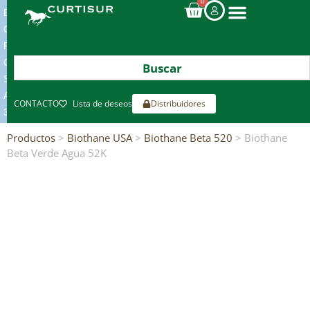
0
ENVIOS
GRATIS
POR
COMPRAS
SUPERIORES
A
CONTACTO
Lista de deseos
Distribuidores
300€*
Productos
>
Biothane USA
>
Biothane Beta 520
> Biothane
Beta Verde Agua 52K