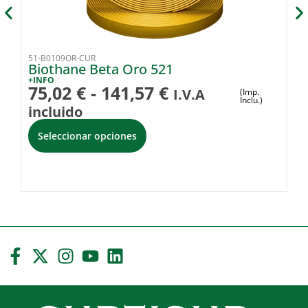
51-B0109OR-CUR
51
Biothane Beta Oro 521
B
+INFO
+I
75,02
€
-
141,57
€
7
I.V.A
(Imp.
Inclu.)
incluido
i
Seleccionar opciones