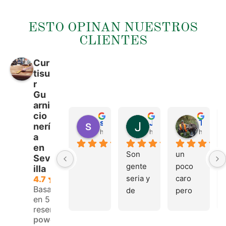
ESTO OPINAN NUESTROS
CLIENTES
Cur
tisu
r
Gu
arni
cio
sergio castillo
Juan Francisco Navarro Roman
Tonio Martinez
nerí
hace 4 meses
hace 4 meses
hace 4 
a
en
Son 
un 
Sev
gente 
poco 
illa
seria y 
caro 
4.7
Basado
de 
pero 
en 53
buen 
buen 
reseñas.
trato, 
materi
powered