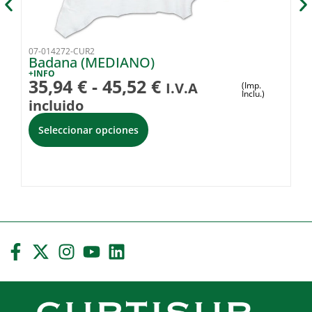
07-014272-CUR2
19
Badana (MEDIANO)
H
(
+INFO
35,94
€
-
45,52
€
I.V.A
(Imp.
+I
Inclu.)
2
incluido
Seleccionar opciones