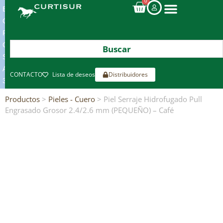
0
ENVIOS
GRATIS
POR
COMPRAS
SUPERIORES
A
CONTACTO
Lista de deseos
Distribuidores
300€*
Productos
>
Pieles - Cuero
> Piel Serraje Hidrofugado Pull
Engrasado Grosor 2.4/2.6 mm (PEQUEÑO) – Café