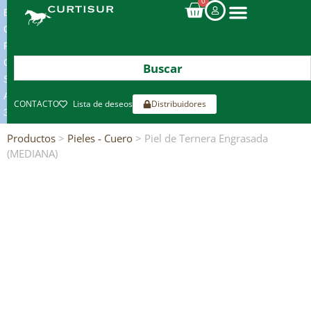
0
ENVIOS
GRATIS
POR
COMPRAS
SUPERIORES
A
CONTACTO
Lista de deseos
Distribuidores
300€*
Productos
>
Pieles - Cuero
> Piel de Ternera Engrasada
(MEDIANA)