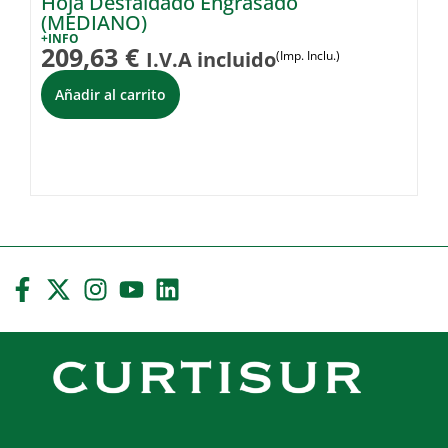
Hoja Desfaldado Engrasado
C
(MEDIANO)
(
+INFO
+I
209,63
€
5
I.V.A incluido
(Imp. Inclu.)
Añadir al carrito