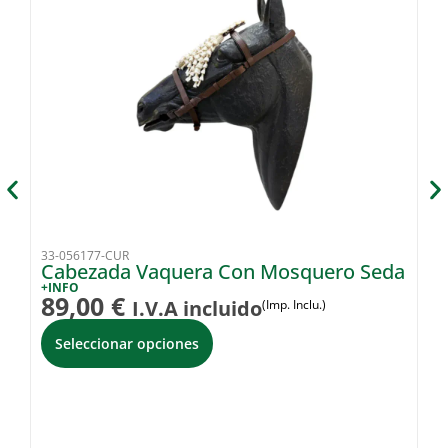
33-056177-CUR
89
Cabezada Vaquera Con Mosquero Seda
S
+INFO
+I
89,00
€
3
I.V.A incluido
(Imp. Inclu.)
Seleccionar opciones