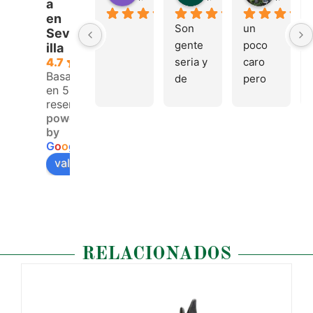
a
en
Son 
un 
Sev
gente 
poco 
illa
seria y 
caro 
4.7
Basado
de 
pero 
en 53
buen 
buen 
reseñas.
trato, 
materi
powered
volver
al
by
emos 
G
o
o
g
l
e
pronto
valóranos en
RELACIONADOS