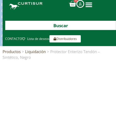
0
ENVIOS
GRATIS
POR
COMPRAS
SUPERIORES
A
CONTACTO
Lista de deseos
Distribuidores
300€*
Productos
>
Liquidación
> Protector Enterizo Tendón –
Sintético, Negro