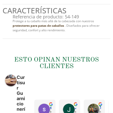
CARACTERÍSTICAS
Referencia de producto: 54-149
Protege a tu caballo más allá de la cabezada con nuestros
protectores para patas de caballos
. Diseñados para ofrecer
seguridad, confort y alto rendimiento.
ESTO OPINAN NUESTROS
CLIENTES
Cur
tisu
r
Gu
arni
cio
sergio castillo
Juan Francisco Navarro Roman
Tonio Martinez
nerí
hace 4 meses
hace 4 meses
hace 4 