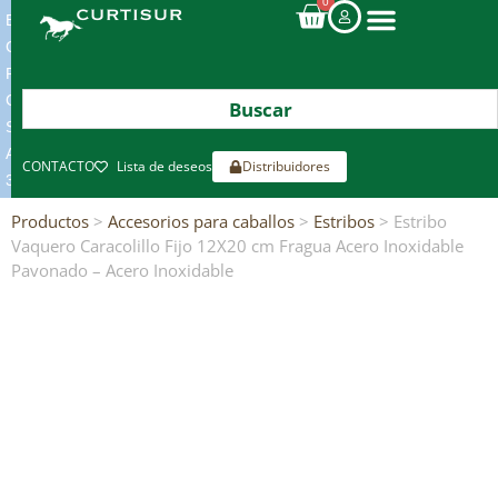
0
ENVIOS
GRATIS
POR
COMPRAS
SUPERIORES
A
CONTACTO
Lista de deseos
Distribuidores
300€*
Productos
>
Accesorios para caballos
>
Estribos
> Estribo
Vaquero Caracolillo Fijo 12X20 cm Fragua Acero Inoxidable
Pavonado – Acero Inoxidable