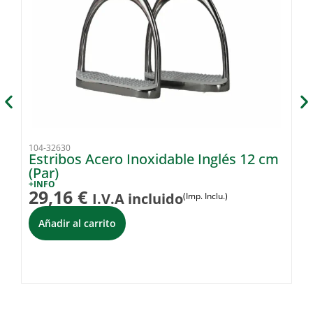
104-32630
98
Estribos Acero Inoxidable Inglés 12 cm
E
(Par)
1
+INFO
+I
29,16
€
5
I.V.A incluido
(Imp. Inclu.)
Añadir al carrito