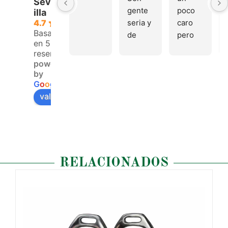
Sev
gente 
poco 
illa
seria y 
caro 
4.7
Basado
de 
pero 
en 53
buen 
buen 
reseñas.
trato, 
materi
powered
volver
al
by
emos 
G
o
o
g
l
e
pronto
valóranos en
RELACIONADOS