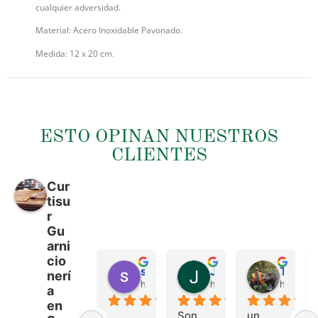
cualquier adversidad.
Material: Acero Inoxidable Pavonado.
Medida: 12 x 20 cm.
ESTO OPINAN NUESTROS
CLIENTES
Cur
tisu
r
Gu
arni
cio
sergio castillo
Juan Francisco Navarro Roman
Tonio Martinez
nerí
hace 4 meses
hace 4 meses
hace 4 
a
en
Son 
un 