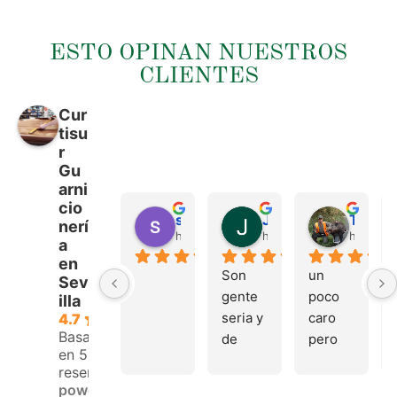
ESTO OPINAN NUESTROS
CLIENTES
Cur
tisu
r
Gu
arni
cio
sergio castillo
Juan Francisco Navarro Roman
Tonio Martinez
nerí
hace 4 meses
hace 4 meses
hace 4 
a
en
Son 
un 
Sev
gente 
poco 
illa
seria y 
caro 
4.7
Basado
de 
pero 
en 53
buen 
buen 
reseñas.
trato, 
materi
powered