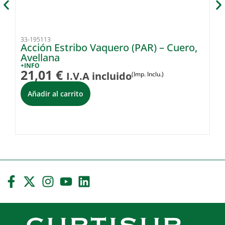
33-195113
33
Acción Estribo Vaquero (PAR) – Cuero,
Ti
Avellana
+I
4
+INFO
21,01
€
I.V.A incluido
(Imp. Inclu.)
Añadir al carrito