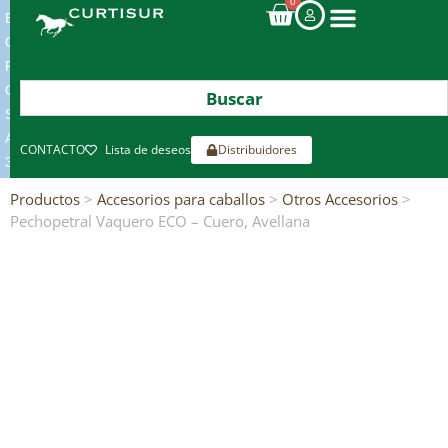
0
ENVIOS
GRATIS
POR
COMPRAS
SUPERIORES
A
CONTACTO
Lista de deseos
Distribuidores
300€*
Productos
>
Accesorios para caballos
>
Otros Accesorios
>
Pechopetral Vaquero ECO – Cuero, Avellana