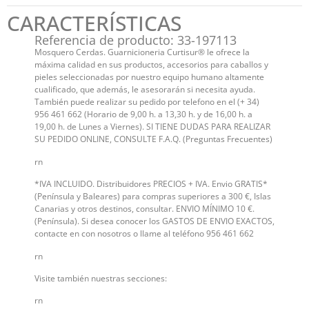
CARACTERÍSTICAS
Referencia de producto: 33-197113
Mosquero Cerdas. Guarnicioneria Curtisur® le ofrece la
máxima calidad en sus productos, accesorios para caballos y
pieles seleccionadas por nuestro equipo humano altamente
cualificado, que además, le asesorarán si necesita ayuda.
También puede realizar su pedido por telefono en el (+ 34)
956 461 662 (Horario de 9,00 h. a 13,30 h. y de 16,00 h. a
19,00 h. de Lunes a Viernes). SI TIENE DUDAS PARA REALIZAR
SU PEDIDO ONLINE, CONSULTE F.A.Q. (Preguntas Frecuentes)
rn
*IVA INCLUIDO. Distribuidores PRECIOS + IVA. Envio GRATIS*
(Península y Baleares) para compras superiores a 300 €, Islas
Canarias y otros destinos, consultar. ENVIO MÍNIMO 10 €.
(Península). Si desea conocer los GASTOS DE ENVIO EXACTOS,
contacte en con nosotros o llame al teléfono 956 461 662
rn
Visite también nuestras secciones:
rn