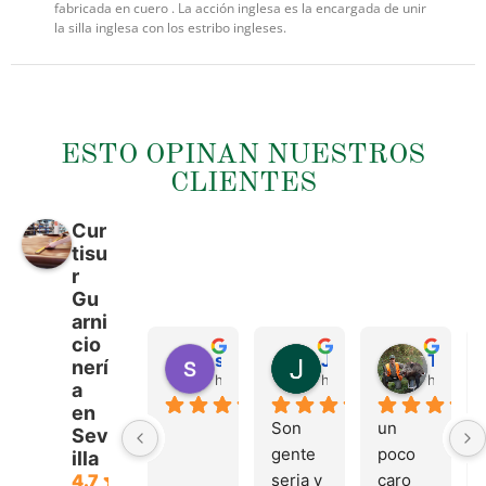
fabricada en cuero . La acción inglesa es la encargada de unir
la silla inglesa con los estribo ingleses.
ESTO OPINAN NUESTROS
CLIENTES
Cur
tisu
r
Gu
arni
cio
sergio castillo
Juan Francisco Navarro Roman
Tonio Martinez
nerí
hace 4 meses
hace 4 meses
hace 4 
a
en
Son 
un 
Sev
gente 
poco 
illa
seria y 
caro 
4.7