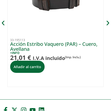
33-195113
33
Acción Estribo Vaquero (PAR) – Cuero,
Ti
Avellana
+I
4
+INFO
21,01
€
I.V.A incluido
(Imp. Inclu.)
Añadir al carrito