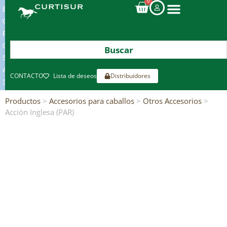
0
ENVIOS
GRATIS
POR
COMPRAS
SUPERIORES
A
CONTACTO
Lista de deseos
Distribuidores
300€*
Productos
>
Accesorios para caballos
>
Otros Accesorios
>
Acción Inglesa (PAR)