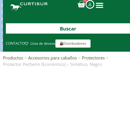
0
ENVIOS
GRATIS
POR
COMPRAS
SUPERIORES
A
CONTACTO
Lista de deseos
Distribuidores
300€*
Productos
>
Accesorios para caballos
>
Protectores
>
Protector Pecherín (Económico) – Sintético, Negro