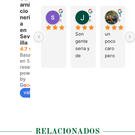
arni
cio
sergio castillo
Juan Francisco Navarro Roman
Tonio Martinez
nerí
hace 4 meses
hace 4 meses
hace 4 
a
en
Son 
un 
Sev
gente 
poco 
illa
seria y 
caro 
4.7
Basado
de 
pero 
en 53
buen 
buen 
reseñas.
trato, 
materi
powered
volver
al
by
emos 
G
o
o
g
l
e
pronto
valóranos en
RELACIONADOS