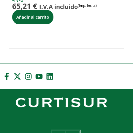
+INFO
+I
65,21
€
7
I.V.A incluido
(Imp. Inclu.)
Añadir al carrito