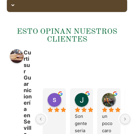
ESTO OPINAN NUESTROS
CLIENTES
Cu
rti
su
r
Gu
ar
nic
ion
sergio castillo
Juan Francisco Na
Tonio M
erí
hace 4 meses
hace 4 meses
hace 4 m
a
en
Son 
un 
Tr
Se
gente 
poco 
mu
vill
seria 
caro 
bu