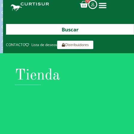
0
ENVIOS
GRATIS
POR
COMPRAS
SUPERIORES
A
CONTACTO
Lista de deseos
Distribuidores
300€*
Tienda