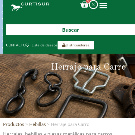
0
ENVIOS
GRATIS
POR
COMPRAS
SUPERIORES
A
CONTACTO
Lista de deseos
Distribuidores
300€*
Herraje para Carro
Productos
>
Hebillas
> Herraje para Carro
Herrajes, hebillas y piezas metálicas para carros,