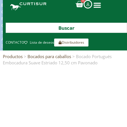
0
ENVIOS
GRATIS
POR
COMPRAS
SUPERIORES
A
CONTACTO
Lista de deseos
Distribuidores
300€*
Productos
>
Bocados para caballos
> Bocado Portugués
Embocadura Suave Estriado 12,50 cm Pavonado