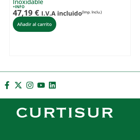
Inoxidable
I
+INFO
+I
47,19
€
1
I.V.A incluido
(Imp. Inclu.)
Añadir al carrito