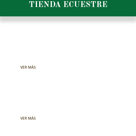
TIENDA ECUESTRE
Pieles y
curtídos
Venta de pieles de gran calidad
para guarcioneria y marroquinería.
VER MÁS
BIOTHANE USA™
Descubre la nueva carta
de color y grosores.
VER MÁS