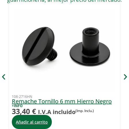
108-2716HN
10
Remache Tornillo 6 mm Hierro Negro
S
C
+INFO
33,40
€
I.V.A incluido
(Imp. Inclu.)
+I
1
Añadir al carrito