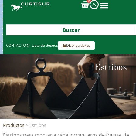
0
ENVIOS
GRATIS
POR
COMPRAS
SUPERIORES
A
CONTACTO
Lista de deseos
Distribuidores
300€*
Estribos
Productos
> Estribos
Estribos para montar a caballo: vaqueros de fragua, de