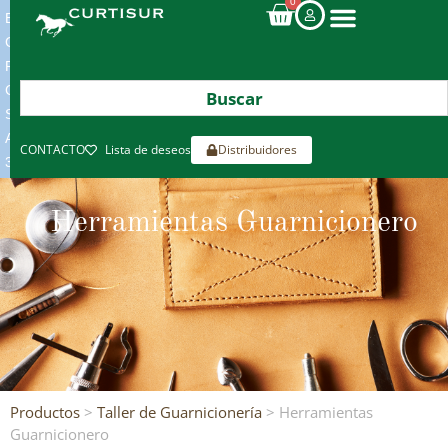
0
ENVIOS
GRATIS
POR
COMPRAS
SUPERIORES
A
CONTACTO
Lista de deseos
Distribuidores
300€*
Herramientas Guarnicionero
Productos
>
Taller de Guarnicionería
> Herramientas
Guarnicionero