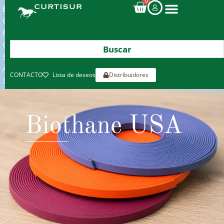
0
ENVIOS
GRATIS
POR
COMPRAS
SUPERIORES
A
CONTACTO
Lista de deseos
Distribuidores
300€*
Biothane USA