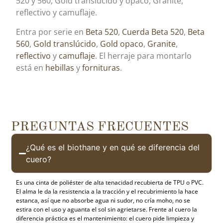
520 y 560, Gold translúcido y opaco, Granite,
reflectivo y camuflaje.
Entra por serie en
Beta 520
,
Cuerda Beta 520
,
Beta
560
,
Gold translúcido
,
Gold opaco
,
Granite
,
reflectivo
y
camuflaje
. El herraje para montarlo
está en
hebillas
y
fornituras
.
PREGUNTAS FRECUENTES
¿Qué es el biothane y en qué se diferencia del
cuero?
Es una cinta de poliéster de alta tenacidad recubierta de TPU o PVC.
El alma le da la resistencia a la tracción y el recubrimiento la hace
estanca, así que no absorbe agua ni sudor, no cría moho, no se
estira con el uso y aguanta el sol sin agrietarse. Frente al cuero la
diferencia práctica es el mantenimiento: el cuero pide limpieza y