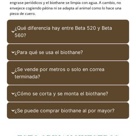
engrase periódicos y el biothane se limpia con agua. A cambio, no
envejece cogiendo pátina ni se adapta al animal como lo hace una
pieza de cuero.
¿Qué diferencia hay entre Beta 520 y Beta
560?
¿Para qué se usa el biothane?
¿Se vende por metros o solo en correa
terminada?
¿Cómo se corta y se monta el biothane?
¿Se puede comprar biothane al por mayor?