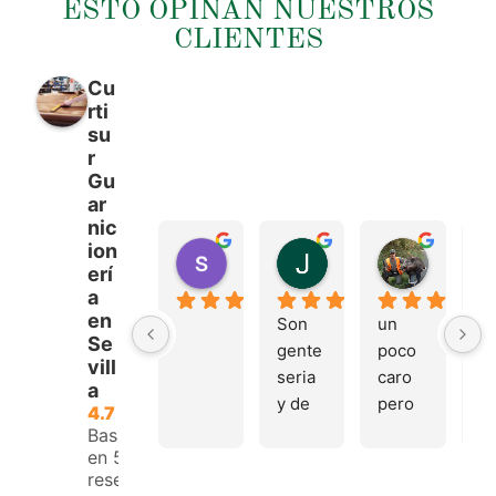
ESTO OPINAN NUESTROS
CLIENTES
Cu
rti
su
r
Gu
ar
nic
ion
sergio castillo
Juan Francisco Na
Tonio M
erí
hace 4 meses
hace 4 meses
hace 4 m
a
en
Son 
un 
Tr
Se
gente 
poco 
mu
vill
seria 
caro 
bu
a
y de 
pero 
y 
4.7
buen 
buen 
a
Basado
en 53
trato, 
materi
e.
reseñas.
volver
al