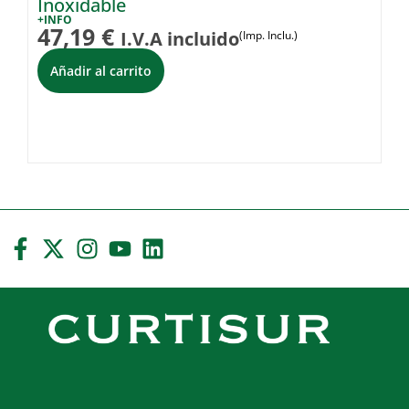
Inoxidable
I
+INFO
+I
47,19
€
1
I.V.A incluido
(Imp. Inclu.)
Añadir al carrito