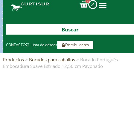
0
ENVIOS
GRATIS
POR
COMPRAS
SUPERIORES
A
CONTACTO
Lista de deseos
Distribuidores
300€*
Productos
>
Bocados para caballos
> Bocado Portugués
Embocadura Suave Estriado 12,50 cm Pavonado