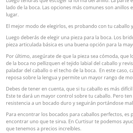
Luego tendrás que escoger la forma del anillo. La parte 
lado de la boca. Las opciones más comunes son anillos e
lugar.
El mejor modo de elegirlos, es probando con tu caballo y
Luego deberás de elegir una pieza para la boca. Los bri
pieza articulada básica es una buena opción para la mayo
Por último, asegúrate de que la pieza sea cómoda, que lo
de la boca no pellizquen el tejido labial del caballo y rev
paladar del caballo o el techo de la boca. En este caso, 
reposa sobre la lengua y permite un mayor rango de mo
Debes de tener en cuenta, que si tu caballo es más difí
Este te dará un mayor control sobre tu caballo. Pero te
resistencia a un bocado duro y seguirán portándose mal
Para encontrar los bocados para caballos perfectos, es 
encontrar uno que te sirva. En Curtisur te podemos ay
que tenemos a precios increíbles.