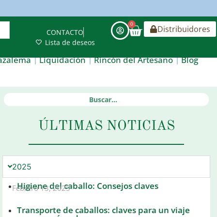
0
Distribuidores
CONTACTO
Lista de deseos
azalema
Liquidación
Rincón del Artesano
Blog
ÚLTIMAS NOTICIAS
2025
Higiene del caballo: Consejos claves
Febrero 13, 2025
Transporte de caballos: claves para un viaje