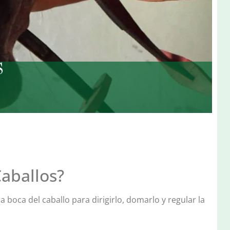
S
aballos?
 boca del caballo para dirigirlo, domarlo y regular la