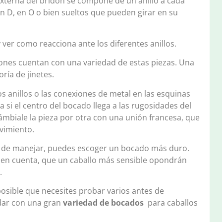
externa del bridón se compone de un anillo a cada
n D, en O o bien sueltos que pueden girar en su
 ver como reacciona ante los diferentes anillos.
dones cuentan con una variedad de estas piezas. Una
ría de jinetes.
s anillos o las conexiones de metal en las esquinas
isa si el centro del bocado llega a las rugosidades del
cámbiale la pieza por otra con una unión francesa, que
vimiento.
cil de manejar, puedes escoger un bocado más duro.
n en cuenta, que un caballo más sensible opondrán
.
posible que necesites probar varios antes de
udar con una gran
variedad de bocados
para caballos