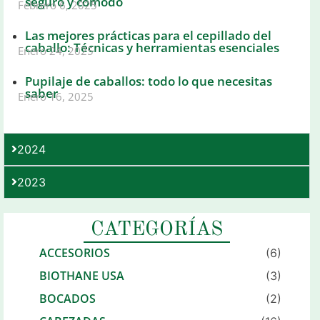
seguro y cómodo
Febrero 6, 2025
Las mejores prácticas para el cepillado del
caballo: Técnicas y herramientas esenciales
Enero 24, 2025
Pupilaje de caballos: todo lo que necesitas
saber
Enero 16, 2025
2024
2023
CATEGORÍAS
ACCESORIOS
(6)
BIOTHANE USA
(3)
BOCADOS
(2)