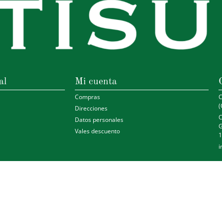
al
Mi cuenta
Compras
C
(
Direcciones
C
Datos personales
G
Vales descuento
1
i