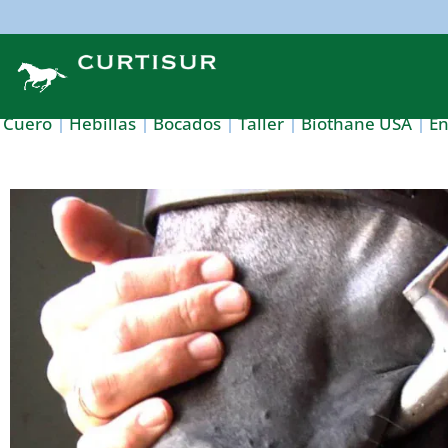
Cuero
Hebillas
Bocados
Taller
Biothane USA
E