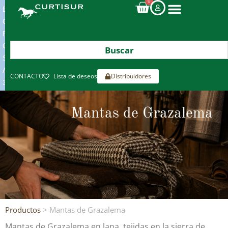
0
ENVIOS
GRATIS
POR
COMPRAS
SUPERIORES
A
CONTACTO
Lista de deseos
Distribuidores
300€*
Mantas de Grazalema
Productos
> Mantas de Grazalema
Mantas de Grazalema en lana, tejidas en la sierra de