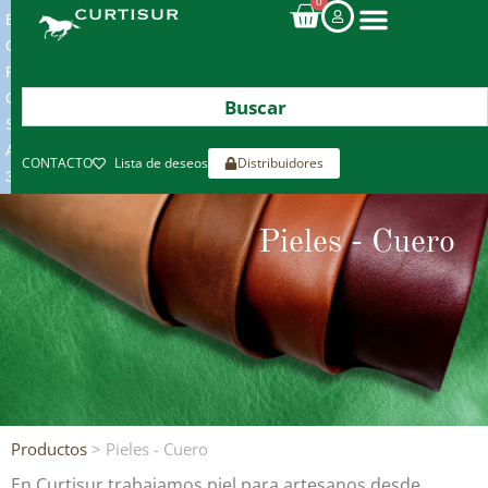
0
ENVIOS
GRATIS
POR
COMPRAS
SUPERIORES
A
CONTACTO
Lista de deseos
Distribuidores
300€*
Pieles - Cuero
Productos
> Pieles - Cuero
En Curtisur trabajamos piel para artesanos desde