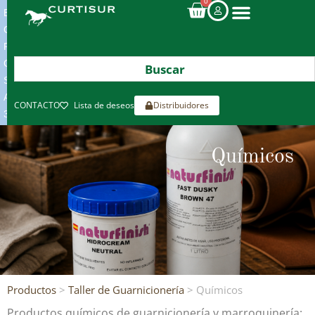
0
ENVIOS
GRATIS
POR
COMPRAS
SUPERIORES
A
CONTACTO
Lista de deseos
Distribuidores
300€*
Químicos
Productos
>
Taller de Guarnicionería
> Químicos
Productos químicos de guarnicionería y marroquinería: