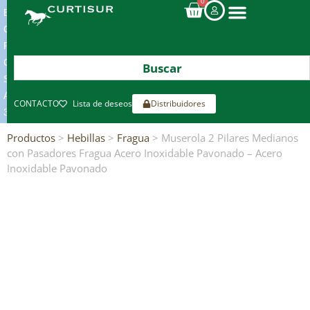
0
ENVIOS
GRATIS
POR
COMPRAS
SUPERIORES
A
CONTACTO
Lista de deseos
Distribuidores
300€*
Productos
>
Hebillas
>
Fragua
> Muserola 2 Pilares Medianos
con Pasadores Fragua Acero Inoxidable Pavonado – Acero
Inoxidable Pavonado