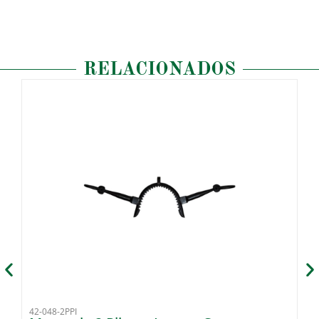
RELACIONADOS
42-048-2PPI
42