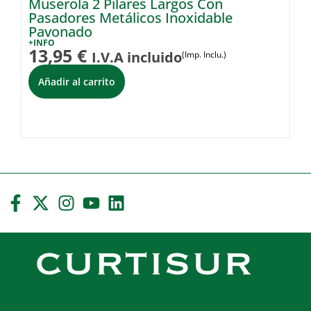
Muserola 2 Pilares Largos Con
H
Pasadores Metálicos Inoxidable
Pu
Pavonado
+I
3
+INFO
13,95
€
I.V.A incluido
(Imp. Inclu.)
Añadir al carrito