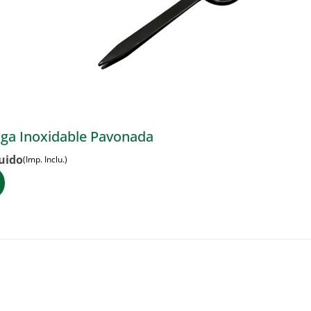
piga Inoxidable Pavonada
luido
(Imp. Inclu.)