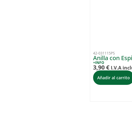
42-031115PS
Anilla con Es
+INFO
3,90
€
I.V.A inc
Añadir al carrito