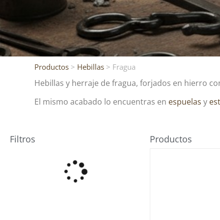
Productos
>
Hebillas
> Fragua
Hebillas y herraje de fragua, forjados en hierro co
El mismo acabado lo encuentras en
espuelas
y
es
Filtros
Productos