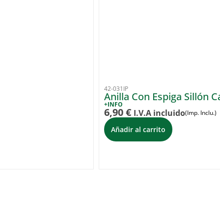
42-031IP
Anilla Con Espiga Sillón 
+INFO
6,90
€
I.V.A incluido
(Imp. Inclu.)
Añadir al carrito