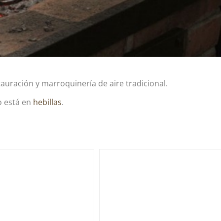
stauración y marroquinería de aire tradicional.
o está en
hebillas
.