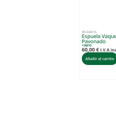
98-046/16
Espuela Vaque
Pavonado
+INFO
60,00
€
I.V.A in
Añadir al carrito