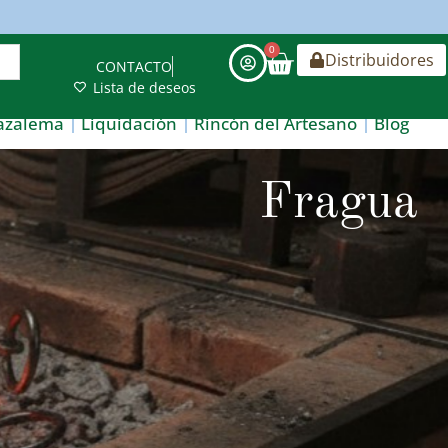
0
Distribuidores
CONTACTO
Lista de deseos
azalema
Liquidación
Rincón del Artesano
Blog
Fragua