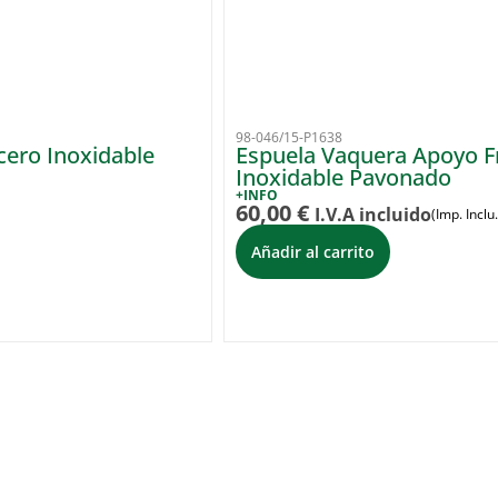
98-046/15-P1638
cero Inoxidable
Espuela Vaquera Apoyo F
Inoxidable Pavonado
+INFO
60,00
€
I.V.A incluido
(Imp. Inclu.
Añadir al carrito