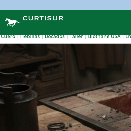
Cuero
Hebillas
Bocados
Taller
Biothane USA
E