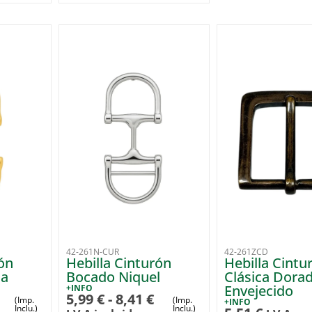
42-261N-CUR
42-261ZCD
ón
Hebilla Cinturón
Hebilla Cintu
da
Bocado Niquel
Clásica Dora
Envejecido
+INFO
5,99
€
-
8,41
€
(Imp.
(Imp.
+INFO
Inclu.)
Inclu.)