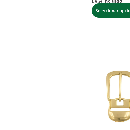
I.V.A incluido
Seleccionar opci