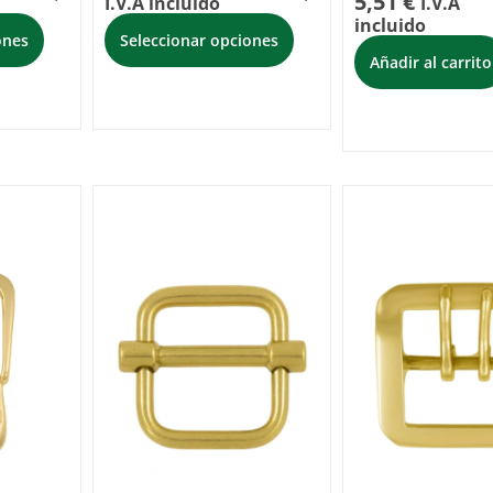
5,51
€
I.V.A incluido
I.V.A
incluido
ones
Seleccionar opciones
Añadir al carrito