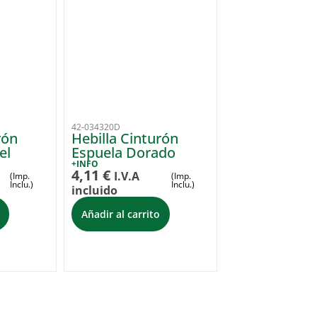
42-034320D
rón
Hebilla Cinturón
el
Espuela Dorado
+INFO
4,11
€
I.V.A
(Imp.
(Imp.
Inclu.)
Inclu.)
incluido
Añadir al carrito