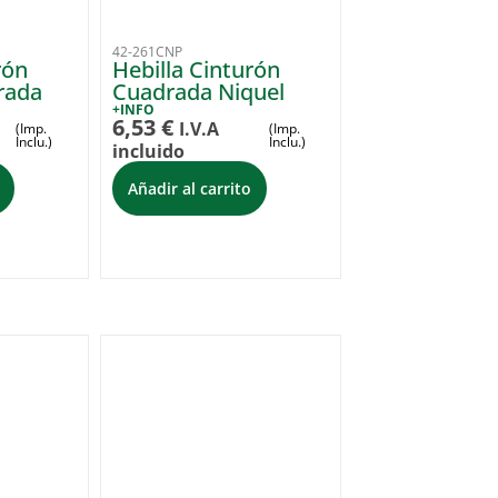
42-261CNP
rón
Hebilla Cinturón
rada
Cuadrada Niquel
+INFO
6,53
€
I.V.A
(Imp.
(Imp.
Inclu.)
Inclu.)
incluido
Añadir al carrito