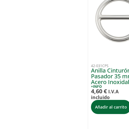
42-031CPS
Anilla Cintur
Pasador 35 
Acero Inoxida
+INFO
4,60
€
I.V.A
incluido
Añadir al carrito