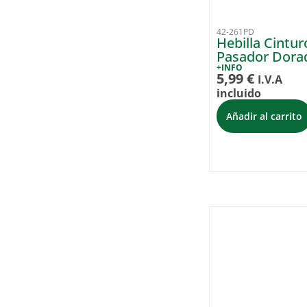
42-261PD
Hebilla Cintu
Pasador Dora
+INFO
5,99
€
I.V.A
incluido
Añadir al carrito