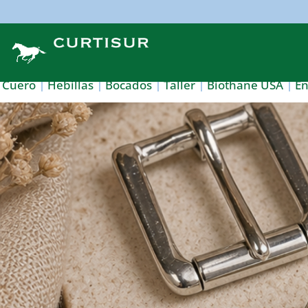
Cuero
Hebillas
Bocados
Taller
Biothane USA
E