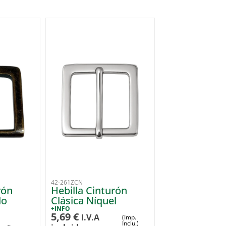
42-261ZCN
rón
Hebilla Cinturón
do
Clásica Níquel
+INFO
5,69
€
I.V.A
(Imp.
Inclu.)