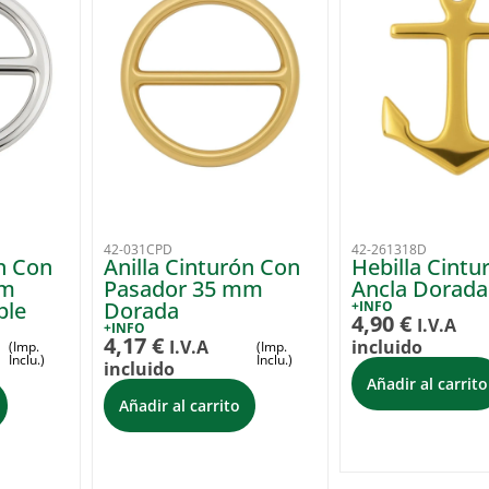
42-031CPD
42-261318D
ón Con
Anilla Cinturón Con
Hebilla Cintu
mm
Pasador 35 mm
Ancla Dorada
ble
Dorada
+INFO
4,90
€
I.V.A
+INFO
4,17
€
I.V.A
incluido
(Imp.
(Imp.
Inclu.)
Inclu.)
incluido
Añadir al carrito
Añadir al carrito