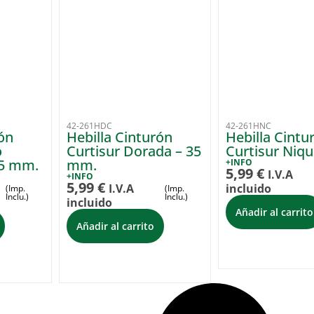
42-261HDC
42-261HNC
ón
Hebilla Cinturón
Hebilla Cintu
o
Curtisur Dorada – 35
Curtisur Niqu
35 mm.
mm.
+INFO
5,99
€
I.V.A
+INFO
5,99
€
I.V.A
incluido
(Imp.
(Imp.
Inclu.)
Inclu.)
incluido
Añadir al carrito
Añadir al carrito