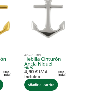
42-261318N
rón
Hebilla Cinturón
Ancla Níquel
+INFO
4,90
€
I.V.A
(Imp.
(Imp.
Inclu.)
Inclu.)
incluido
Añadir al carrito