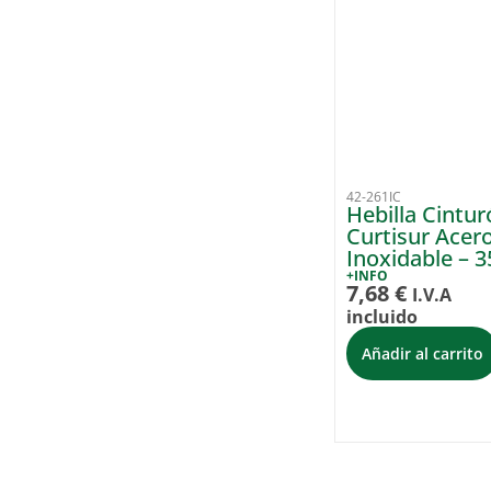
42-261IC
Hebilla Cintur
Curtisur Acer
Inoxidable – 
+INFO
7,68
€
I.V.A
incluido
Añadir al carrito