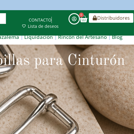
0
Distribuidores
CONTACTO
Lista de deseos
azalema
Liquidación
Rincón del Artesano
Blog
illas para Cinturón