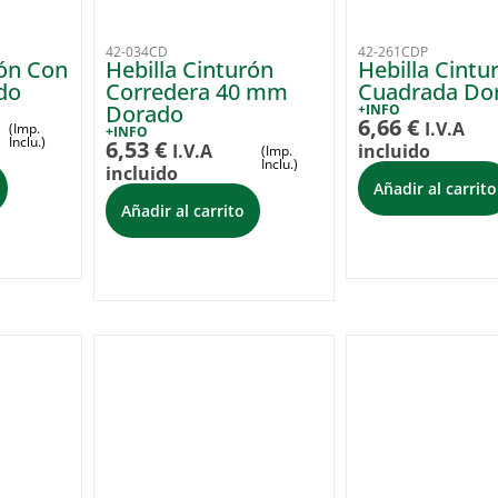
42-034CD
42-261CDP
rón Con
Hebilla Cinturón
Hebilla Cintu
do
Corredera 40 mm
Cuadrada Do
Dorado
+INFO
6,66
€
I.V.A
(Imp.
+INFO
Inclu.)
6,53
€
I.V.A
incluido
(Imp.
Inclu.)
incluido
Añadir al carrito
Añadir al carrito