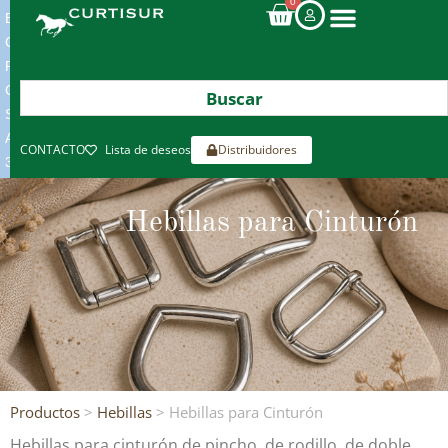
0
ENVIOS
GRATIS
POR
COMPRAS
SUPERIORES
A
CONTACTO
Lista de deseos
Distribuidores
300€*
Hebillas para Cinturón
Productos
>
Hebillas
> Hebillas para Cinturón
Hebillas para cinturón de pincho, de rodillo, de doble