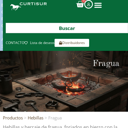
0
ENVIOS
GRATIS
POR
COMPRAS
SUPERIORES
A
CONTACTO
Lista de deseos
Distribuidores
300€*
Fragua
Productos
>
Hebillas
> Fragua
Hebillas y herraje de fragua, forjados en hierro con la