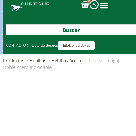
0
ENVIOS
GRATIS
POR
COMPRAS
SUPERIORES
A
CONTACTO
Lista de deseos
Distribuidores
300€*
Productos
>
Hebillas
>
Hebillas Acero
> Llave Sobreaguja
Doble Acero Inoxidable