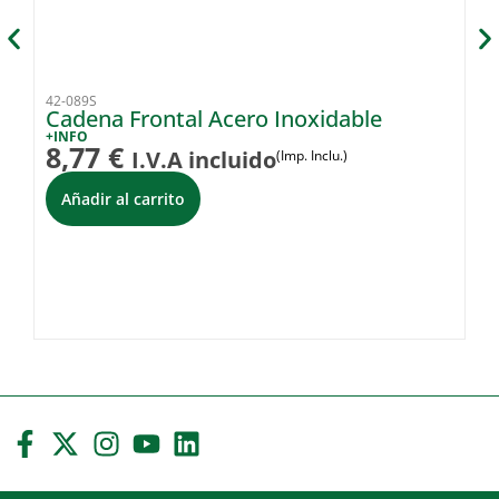
42-089S
42
Cadena Frontal Acero Inoxidable
C
I
+INFO
8,77
€
I.V.A incluido
(Imp. Inclu.)
+I
2
Añadir al carrito