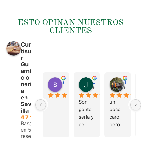
ESTO OPINAN NUESTROS
CLIENTES
Cur
tisu
r
Gu
arni
cio
sergio castillo
Juan Francisco Navarro Roman
Tonio Martinez
nerí
hace 4 meses
hace 4 meses
hace 4 
a
en
Son 
un 
Sev
gente 
poco 
illa
seria y 
caro 
4.7
Basado
de 
pero 
en 53
buen 
buen 
reseñas.
trato, 
materi