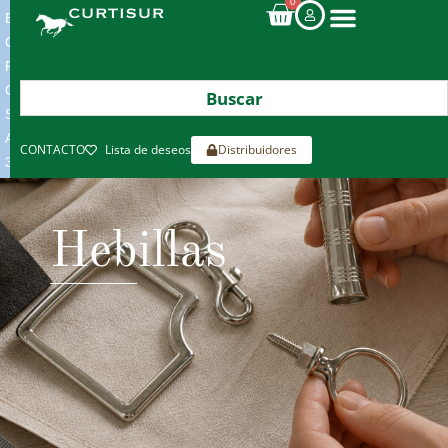
0
ENVIOS
GRATIS
POR
COMPRAS
SUPERIORES
A
CONTACTO
Lista de deseos
Distribuidores
300€*
Hebillas