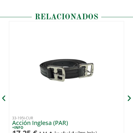
RELACIONADOS
33-195I-CUR
33
Acción Inglesa (PAR)
A
A
+INFO
17,25
€
(Imp. Inclu.)