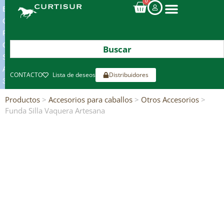
0
ENVIOS
GRATIS
POR
COMPRAS
SUPERIORES
A
CONTACTO
Lista de deseos
Distribuidores
300€*
Productos
>
Accesorios para caballos
>
Otros Accesorios
>
Funda Silla Vaquera Artesana