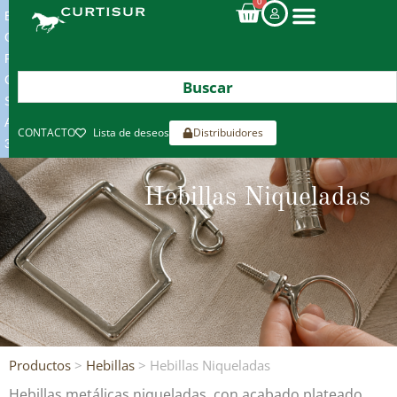
0
ENVIOS
GRATIS
POR
COMPRAS
SUPERIORES
A
CONTACTO
Lista de deseos
Distribuidores
300€*
Hebillas Niqueladas
Productos
>
Hebillas
> Hebillas Niqueladas
Hebillas metálicas niqueladas, con acabado plateado