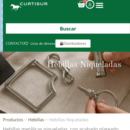
0
ENVIOS
GRATIS
POR
COMPRAS
SUPERIORES
A
CONTACTO
Lista de deseos
Distribuidores
300€*
Hebillas Niqueladas
Productos
>
Hebillas
> Hebillas Niqueladas
Hebillas metálicas niqueladas, con acabado plateado