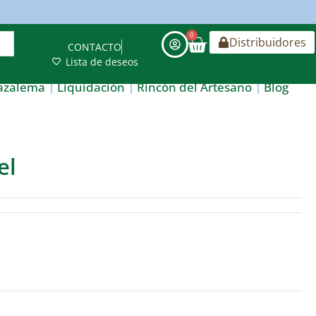
0
Distribuidores
CONTACTO
Lista de deseos
azalema
Liquidación
Rincón del Artesano
Blog
el