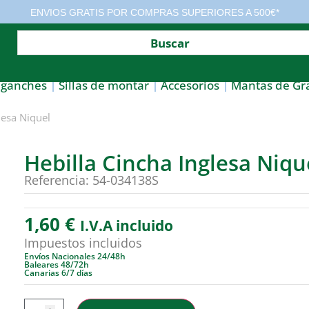
ENVIOS GRATIS POR COMPRAS SUPERIORES A 500€*
nganches
Sillas de montar
Accesorios
Mantas de Gr
lesa Niquel
Hebilla Cincha Inglesa Niqu
Referencia: 54-034138S
1,60
€
I.V.A incluido
Impuestos incluidos
Envíos Nacionales 24/48h
Baleares 48/72h
Canarias 6/7 días