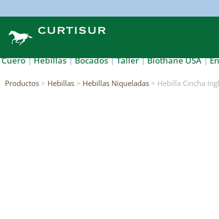
Cuero
Hebillas
Bocados
Taller
Biothane USA
E
Productos
>
Hebillas
>
Hebillas Niqueladas
> Hebilla Cincha Ing