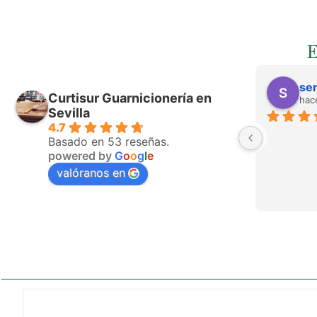
ser
Curtisur Guarnicionería en
hac
Sevilla
4.7
Basado en 53 reseñas.
powered by
G
o
o
g
l
e
valóranos en