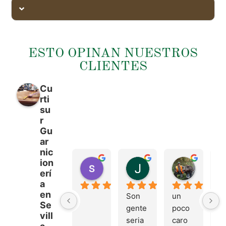
ESTO OPINAN NUESTROS
CLIENTES
Cu
rti
su
r
Gu
ar
nic
ion
sergio castillo
Juan Francisco Na
Tonio M
erí
hace 4 meses
hace 4 meses
hace 4 m
a
en
Son 
un 
Tr
Se
gente 
poco 
mu
vill
seria 
caro 
bu