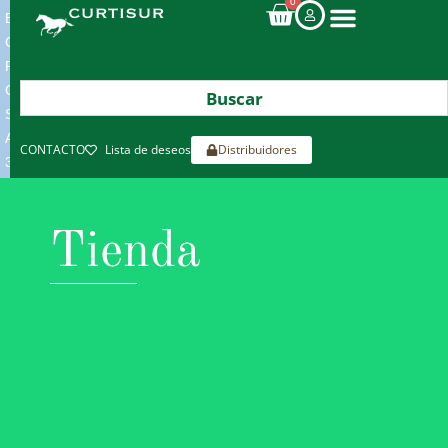
0
ENVIOS
GRATIS
POR
COMPRAS
SUPERIORES
A
CONTACTO
Lista de deseos
Distribuidores
300€*
Tienda