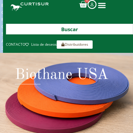
0
ENVIOS
GRATIS
POR
COMPRAS
SUPERIORES
A
CONTACTO
Lista de deseos
Distribuidores
300€*
Biothane USA