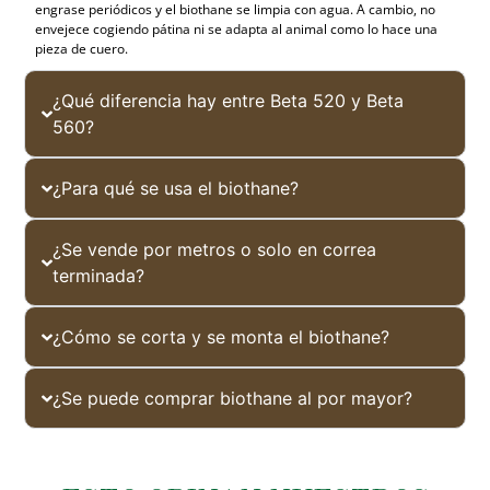
engrase periódicos y el biothane se limpia con agua. A cambio, no
envejece cogiendo pátina ni se adapta al animal como lo hace una
pieza de cuero.
¿Qué diferencia hay entre Beta 520 y Beta
560?
¿Para qué se usa el biothane?
¿Se vende por metros o solo en correa
terminada?
¿Cómo se corta y se monta el biothane?
¿Se puede comprar biothane al por mayor?