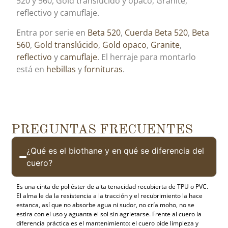
520 y 560, Gold translúcido y opaco, Granite,
reflectivo y camuflaje.
Entra por serie en
Beta 520
,
Cuerda Beta 520
,
Beta
560
,
Gold translúcido
,
Gold opaco
,
Granite
,
reflectivo
y
camuflaje
. El herraje para montarlo
está en
hebillas
y
fornituras
.
PREGUNTAS FRECUENTES
¿Qué es el biothane y en qué se diferencia del
cuero?
Es una cinta de poliéster de alta tenacidad recubierta de TPU o PVC.
El alma le da la resistencia a la tracción y el recubrimiento la hace
estanca, así que no absorbe agua ni sudor, no cría moho, no se
estira con el uso y aguanta el sol sin agrietarse. Frente al cuero la
diferencia práctica es el mantenimiento: el cuero pide limpieza y