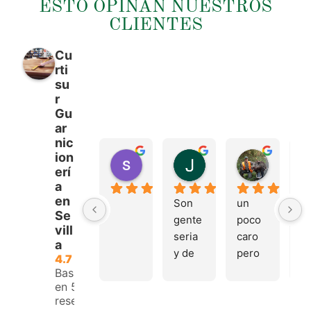
ESTO OPINAN NUESTROS
CLIENTES
Cu
rti
su
r
Gu
ar
nic
ion
sergio castillo
Juan Francisco Na
Tonio M
erí
hace 4 meses
hace 4 meses
hace 4 m
a
en
Son 
un 
Tr
Se
gente 
poco 
mu
vill
seria 
caro 
bu
a
y de 
pero 
y 
4.7
buen 
buen 
a
Basado
en 53
trato, 
materi
e.
reseñas.
volver
al