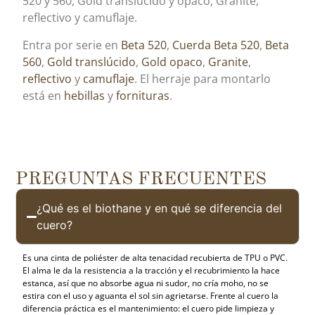
520 y 560, Gold translúcido y opaco, Granite,
reflectivo y camuflaje.
Entra por serie en
Beta 520
,
Cuerda Beta 520
,
Beta
560
,
Gold translúcido
,
Gold opaco
,
Granite
,
reflectivo
y
camuflaje
. El herraje para montarlo
está en
hebillas
y
fornituras
.
PREGUNTAS FRECUENTES
¿Qué es el biothane y en qué se diferencia del
cuero?
Es una cinta de poliéster de alta tenacidad recubierta de TPU o PVC.
El alma le da la resistencia a la tracción y el recubrimiento la hace
estanca, así que no absorbe agua ni sudor, no cría moho, no se
estira con el uso y aguanta el sol sin agrietarse. Frente al cuero la
diferencia práctica es el mantenimiento: el cuero pide limpieza y