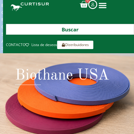
0
ENVIOS
GRATIS
POR
COMPRAS
SUPERIORES
A
CONTACTO
Lista de deseos
Distribuidores
300€*
Biothane USA