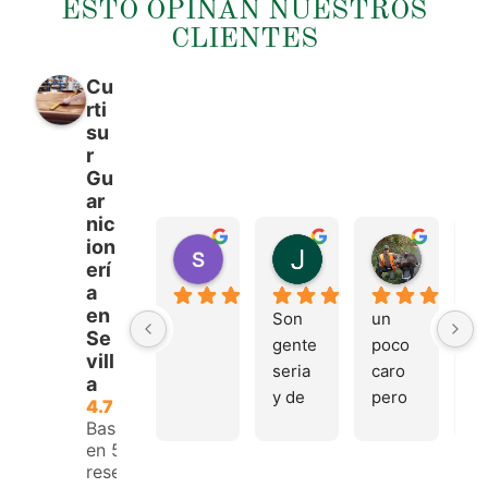
ESTO OPINAN NUESTROS
CLIENTES
Cu
rti
su
r
Gu
ar
nic
ion
sergio castillo
Juan Francisco Na
Tonio M
erí
hace 4 meses
hace 4 meses
hace 4 m
a
en
Son 
un 
Tr
Se
gente 
poco 
mu
vill
seria 
caro 
bu
a
y de 
pero 
y 
4.7
buen 
buen 
a
Basado
en 53
trato, 
materi
e.
reseñas.
volver
al