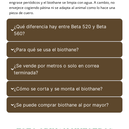
engrase periódicos y el biothane se limpia con agua. A cambio, no
envejece cogiendo pátina ni se adapta al animal como lo hace una
pieza de cuero.
¿Qué diferencia hay entre Beta 520 y Beta
560?
¿Para qué se usa el biothane?
¿Se vende por metros o solo en correa
terminada?
¿Cómo se corta y se monta el biothane?
¿Se puede comprar biothane al por mayor?