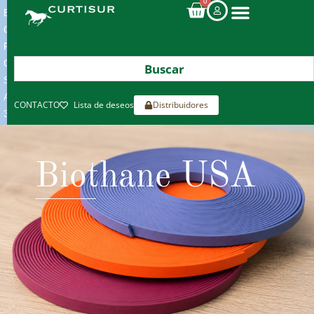
0
ENVIOS
GRATIS
POR
COMPRAS
SUPERIORES
A
CONTACTO
Lista de deseos
Distribuidores
300€*
Biothane USA