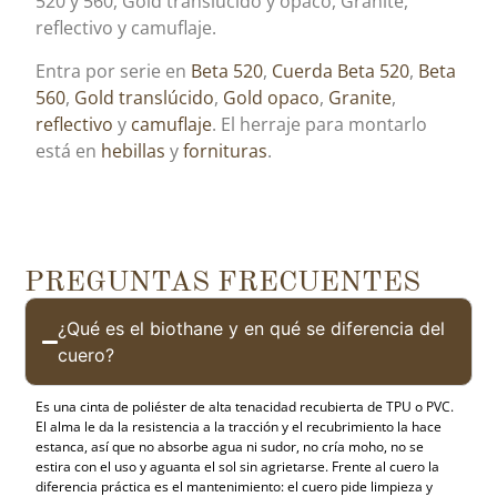
520 y 560, Gold translúcido y opaco, Granite,
reflectivo y camuflaje.
Entra por serie en
Beta 520
,
Cuerda Beta 520
,
Beta
560
,
Gold translúcido
,
Gold opaco
,
Granite
,
reflectivo
y
camuflaje
. El herraje para montarlo
está en
hebillas
y
fornituras
.
PREGUNTAS FRECUENTES
¿Qué es el biothane y en qué se diferencia del
cuero?
Es una cinta de poliéster de alta tenacidad recubierta de TPU o PVC.
El alma le da la resistencia a la tracción y el recubrimiento la hace
estanca, así que no absorbe agua ni sudor, no cría moho, no se
estira con el uso y aguanta el sol sin agrietarse. Frente al cuero la
diferencia práctica es el mantenimiento: el cuero pide limpieza y