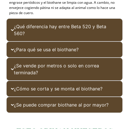
engrase periódicos y el biothane se limpia con agua. A cambio, no
envejece cogiendo pátina ni se adapta al animal como lo hace una
pieza de cuero.
¿Qué diferencia hay entre Beta 520 y Beta
560?
¿Para qué se usa el biothane?
¿Se vende por metros o solo en correa
terminada?
¿Cómo se corta y se monta el biothane?
¿Se puede comprar biothane al por mayor?