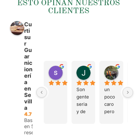
ESTO OPINAN NUESTROS
CLIENTES
Cu
rti
su
r
Gu
ar
nic
ion
sergio castillo
Juan Francisco Na
Tonio M
erí
hace 4 meses
hace 4 meses
hace 4 m
a
en
Son 
un 
Tr
Se
gente 
poco 
mu
vill
seria 
caro 
bu
a
y de 
pero 
y 
4.7
buen 
buen 
a
Basado
en 53
trato, 
materi
e.
reseñas.
volver
al