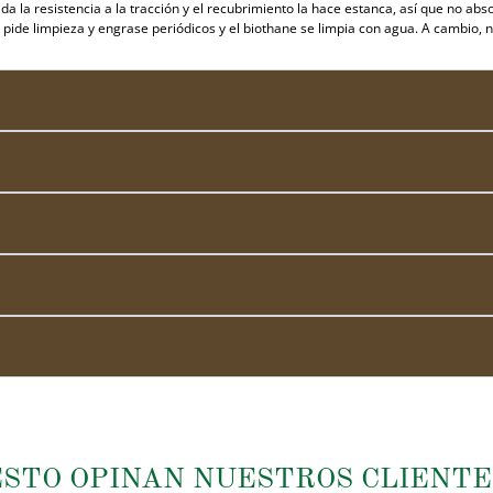
da la resistencia a la tracción y el recubrimiento la hace estanca, así que no abs
ro pide limpieza y engrase periódicos y el biothane se limpia con agua. A cambio,
ESTO OPINAN NUESTROS CLIENTE