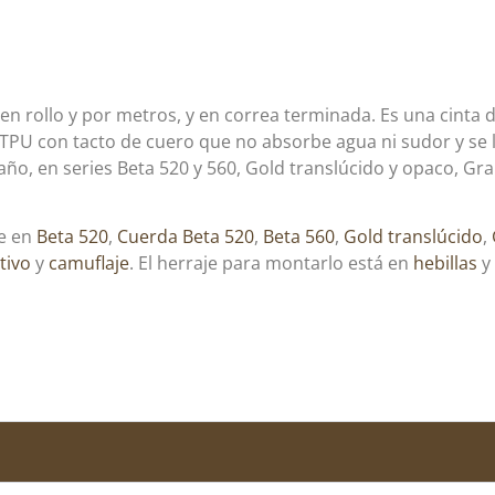
n rollo y por metros, y en correa terminada. Es una cinta d
 TPU con tacto de cuero que no absorbe agua ni sudor y se 
o, en series Beta 520 y 560, Gold translúcido y opaco, Gran
ie en
Beta 520
,
Cuerda Beta 520
,
Beta 560
,
Gold translúcido
,
tivo
y
camuflaje
. El herraje para montarlo está en
hebillas
y