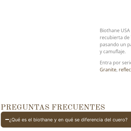
Biothane USA e
recubierta de
pasando un pañ
y camuflaje.
Entra por ser
Granite
,
reflec
PREGUNTAS FRECUENTES
¿Qué es el biothane y en qué se diferencia del cuero?