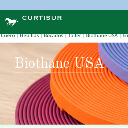
Cuero
Hebillas
Bocados
Taller
Biothane USA
E
Biothane USA