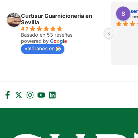
ser
Curtisur Guarnicionería en
hac
Sevilla
4.7
Basado en 53 reseñas.
powered by
G
o
o
g
l
e
valóranos en