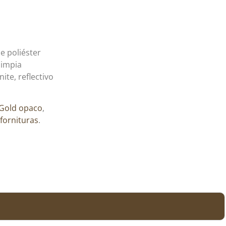
e poliéster
limpia
ite, reflectivo
Gold opaco
,
fornituras
.