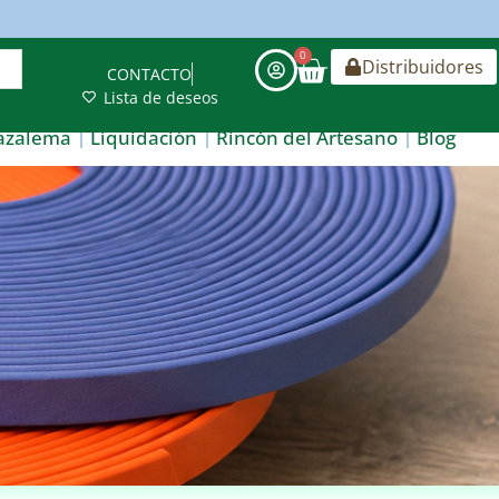
0
Distribuidores
CONTACTO
Lista de deseos
azalema
Liquidación
Rincón del Artesano
Blog