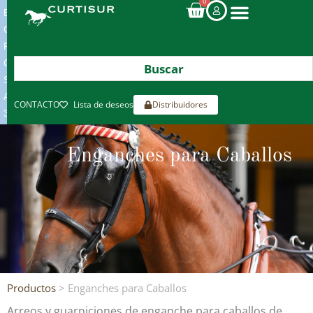
0
ENVIOS
GRATIS
POR
COMPRAS
SUPERIORES
A
CONTACTO
Lista de deseos
Distribuidores
300€*
Enganches para Caballos
Productos
> Enganches para Caballos
Arreos y guarniciones de enganche para caballos de