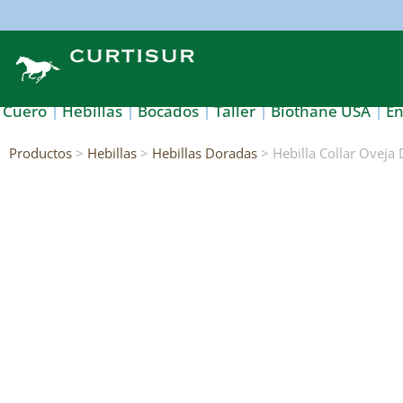
Cuero
Hebillas
Bocados
Taller
Biothane USA
E
Productos
>
Hebillas
>
Hebillas Doradas
> Hebilla Collar Oveja