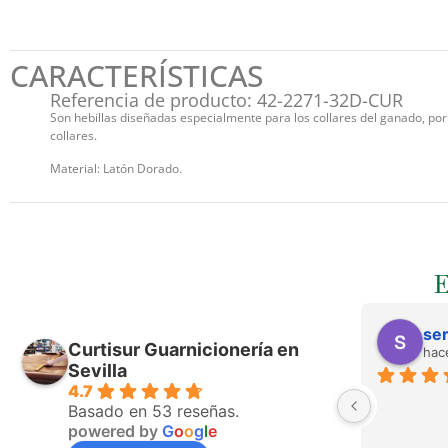
CARACTERÍSTICAS
Referencia de producto: 42-2271-32D-CUR
Son hebillas diseñadas especialmente para los collares del ganado, por
collares.
Material: Latón Dorado.
ser
Curtisur Guarnicionería en
hac
Sevilla
4.7
Basado en 53 reseñas.
powered by
G
o
o
g
l
e