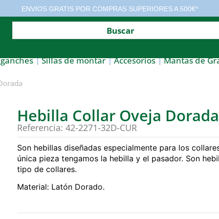
ENVIOS GRATIS POR COMPRAS SUPERIORES A 500€*
nganches
Sillas de montar
Accesorios
Mantas de Gr
 Dorada
Hebilla Collar Oveja Dorad
Referencia: 42-2271-32D-CUR
Son hebillas diseñadas especialmente para los collare
única pieza tengamos la hebilla y el pasador. Son heb
tipo de collares.
Material: Latón Dorado.