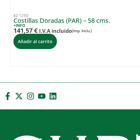
42-125D
Costillas Doradas (PAR) – 58 cms.
+INFO
141,57
€
I.V.A incluido
(Imp. Inclu.)
Añadir al carrito