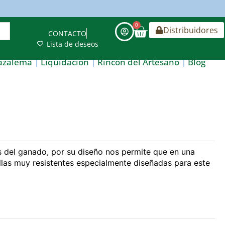
0
Distribuidores
CONTACTO
Lista de deseos
azalema
Liquidación
Rincón del Artesano
Blog
a
s del ganado, por su diseño nos permite que en una
illas muy resistentes especialmente diseñadas para este