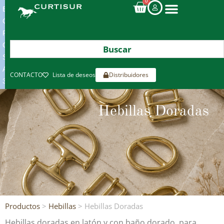
0
ENVIOS
GRATIS
POR
COMPRAS
SUPERIORES
A
CONTACTO
Lista de deseos
Distribuidores
300€*
Hebillas Doradas
Productos
>
Hebillas
> Hebillas Doradas
Hebillas doradas en latón y con baño dorado, para