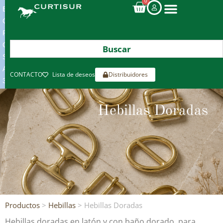
0
ENVIOS
GRATIS
POR
COMPRAS
SUPERIORES
A
CONTACTO
Lista de deseos
Distribuidores
300€*
Hebillas Doradas
Productos
>
Hebillas
> Hebillas Doradas
Hebillas doradas en latón y con baño dorado, para