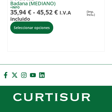
Badana (MEDIANO)
H
+INFO
+I
35,94
€
-
45,52
€
2
I.V.A
(Imp.
Inclu.)
incluido
Seleccionar opciones