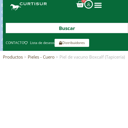
0
ENVIOS
GRATIS
POR
COMPRAS
SUPERIORES
A
CONTACTO
Lista de deseos
Distribuidores
300€*
Productos
>
Pieles - Cuero
> Piel de vacuno Boxcalf (Tapicería)