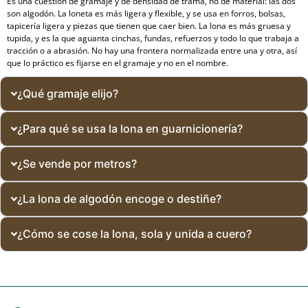
Es una cuestión de gramaje y de densidad de trama, no de material: las dos
son algodón. La loneta es más ligera y flexible, y se usa en forros, bolsas,
tapicería ligera y piezas que tienen que caer bien. La lona es más gruesa y
tupida, y es la que aguanta cinchas, fundas, refuerzos y todo lo que trabaja a
tracción o a abrasión. No hay una frontera normalizada entre una y otra, así
que lo práctico es fijarse en el gramaje y no en el nombre.
¿Qué gramaje elijo?
¿Para qué se usa la lona en guarnicionería?
¿Se vende por metros?
¿La lona de algodón encoge o destiñe?
¿Cómo se cose la lona, sola y unida a cuero?