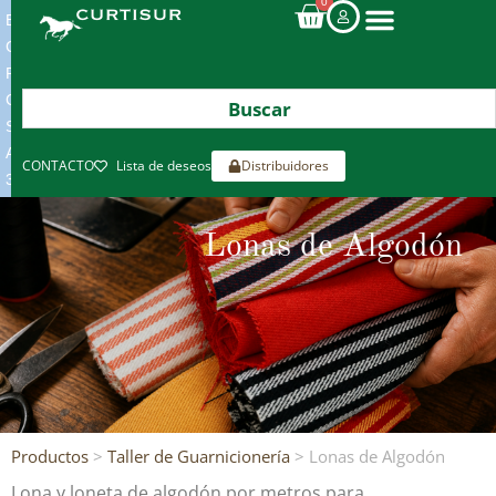
0
ENVIOS
GRATIS
POR
COMPRAS
SUPERIORES
A
CONTACTO
Lista de deseos
Distribuidores
300€*
Lonas de Algodón
Productos
>
Taller de Guarnicionería
> Lonas de Algodón
Lona y loneta de algodón por metros para