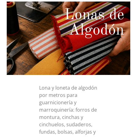
Lonas de
Algodón
Lona y loneta de algodón
por metros para
guarnicionería y
marroquinería: forros de
montura, cinchas y
cinchuelos, sudaderos,
fundas, bolsas, alforjas y