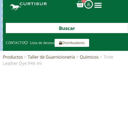
0
ENVIOS
GRATIS
POR
COMPRAS
SUPERIORES
A
CONTACTO
Lista de deseos
Distribuidores
300€*
Productos
>
Taller de Guarnicionería
>
Químicos
> Tinte
Leather Dye 946 ml