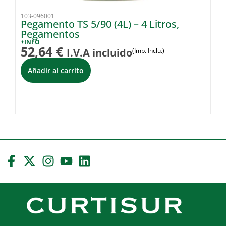
103-096001
10
Pegamento TS 5/90 (4L) – 4 Litros,
Ti
Pegamentos
+I
2
+INFO
52,64
€
I.V.A incluido
(Imp. Inclu.)
i
Añadir al carrito