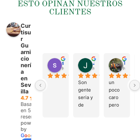
ESTO OPINAN NUESTROS
CLIENTES
Cur
tisu
r
Gu
arni
cio
sergio castillo
Juan Francisco Navarro Roman
Tonio Martinez
nerí
hace 4 meses
hace 4 meses
hace 4 
a
en
Son 
un 
Sev
gente 
poco 
illa
seria y 
caro 
4.7
Basado
de 
pero 
en 53
buen 
buen 
reseñas.
trato, 
materi
powered
volver
al
by
emos 
G
o
o
g
l
e