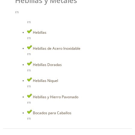
Hebillas y Metales
rn
rn
Hebillas
rn
Hebillas de Acero Inoxidable
rn
Hebillas Doradas
rn
Hebillas Niquel
rn
Hebillas y Hierro Pavonado
rn
Bocados para Caballos
rn