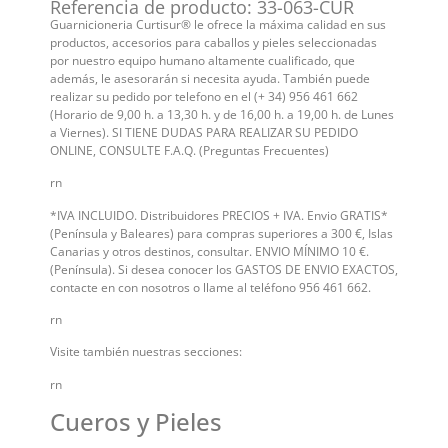
Referencia de producto: 33-063-CUR
Guarnicioneria Curtisur® le ofrece la máxima calidad en sus
productos, accesorios para caballos y pieles seleccionadas
por nuestro equipo humano altamente cualificado, que
además, le asesorarán si necesita ayuda. También puede
realizar su pedido por telefono en el (+ 34) 956 461 662
(Horario de 9,00 h. a 13,30 h. y de 16,00 h. a 19,00 h. de Lunes
a Viernes). SI TIENE DUDAS PARA REALIZAR SU PEDIDO
ONLINE, CONSULTE F.A.Q. (Preguntas Frecuentes)
rn
*IVA INCLUIDO. Distribuidores PRECIOS + IVA. Envio GRATIS*
(Península y Baleares) para compras superiores a 300 €, Islas
Canarias y otros destinos, consultar. ENVIO MÍNIMO 10 €.
(Península). Si desea conocer los GASTOS DE ENVIO EXACTOS,
contacte en con nosotros o llame al teléfono 956 461 662.
rn
Visite también nuestras secciones:
rn
Cueros y Pieles