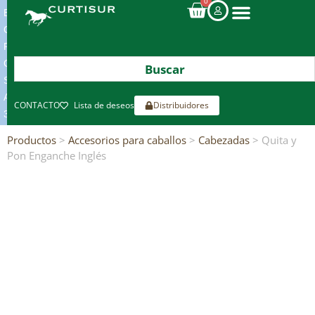
0
ENVIOS
GRATIS
POR
COMPRAS
SUPERIORES
A
CONTACTO
Lista de deseos
Distribuidores
300€*
Productos
>
Accesorios para caballos
>
Cabezadas
> Quita y
Pon Enganche Inglés