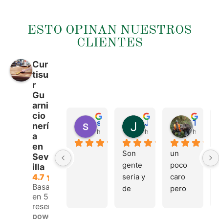
ESTO OPINAN NUESTROS
CLIENTES
Cur
tisu
r
Gu
arni
cio
sergio castillo
Juan Francisco Navarro Roman
Tonio Martinez
nerí
hace 4 meses
hace 4 meses
hace 4 
a
en
Son 
un 
Sev
gente 
poco 
illa
seria y 
caro 
4.7
Basado
de 
pero 
en 53
buen 
buen 
reseñas.
trato, 
materi
powered