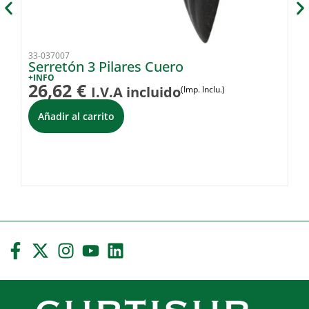
33-037007
33
Serretón 3 Pilares Cuero
C
+INFO
+I
26,62
€
6
I.V.A incluido
(Imp. Inclu.)
Añadir al carrito