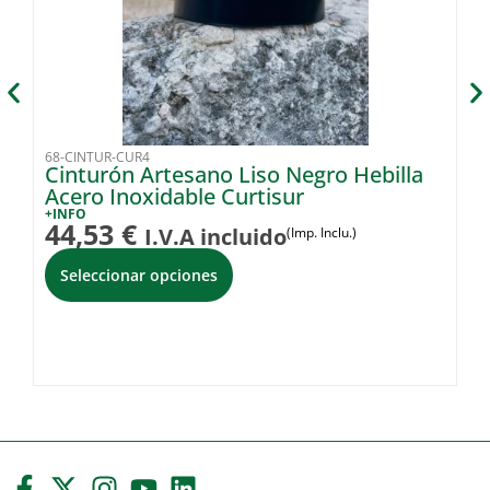
68-CINTUR-CUR4
68
Cinturón Artesano Liso Negro Hebilla
C
Acero Inoxidable Curtisur
D
+INFO
+I
44,53
€
4
I.V.A incluido
(Imp. Inclu.)
Seleccionar opciones