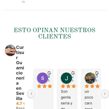
rn
ESTO OPINAN NUESTROS
CLIENTES
Cur
tisu
r
Gu
arni
cio
sergio castillo
Juan Francisco Navarro Roman
Tonio Martinez
nerí
hace 4 meses
hace 4 meses
hace 4 
a
en
Son 
un 
Sev
gente 
poco 
illa
seria y 
caro 
4.7
Basado
de 
pero 