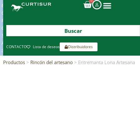
0
ENVIOS
GRATIS
POR
COMPRAS
SUPERIORES
A
CONTACTO
Lista de deseos
Distribuidores
300€*
Productos
>
Rincón del artesano
> Entremanta Lona Artesana