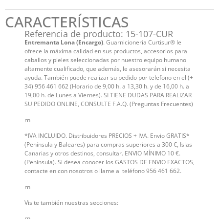
CARACTERÍSTICAS
Referencia de producto: 15-107-CUR
Entremanta Lona (Encargo)
. Guarnicioneria Curtisur® le
ofrece la máxima calidad en sus productos, accesorios para
caballos y pieles seleccionadas por nuestro equipo humano
altamente cualificado, que además, le asesorarán si necesita
ayuda. También puede realizar su pedido por telefono en el (+
34) 956 461 662 (Horario de 9,00 h. a 13,30 h. y de 16,00 h. a
19,00 h. de Lunes a Viernes). SI TIENE DUDAS PARA REALIZAR
SU PEDIDO ONLINE, CONSULTE F.A.Q. (Preguntas Frecuentes)
rn
*IVA INCLUIDO. Distribuidores PRECIOS + IVA. Envio GRATIS*
(Península y Baleares) para compras superiores a 300 €, Islas
Canarias y otros destinos, consultar. ENVIO MÍNIMO 10 €.
(Península). Si desea conocer los GASTOS DE ENVIO EXACTOS,
contacte en con nosotros o llame al teléfono 956 461 662.
rn
Visite también nuestras secciones:
rn