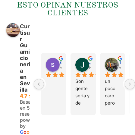
ESTO OPINAN NUESTROS
CLIENTES
Cur
tisu
r
Gu
arni
cio
sergio castillo
Juan Francisco Navarro Roman
Tonio Martinez
nerí
hace 4 meses
hace 4 meses
hace 4 
a
en
Son 
un 
Sev
gente 
poco 
illa
seria y 
caro 
4.7
Basado
de 
pero 
en 53
buen 
buen 
reseñas.
trato, 
materi
powered
volver
al
by
emos 
G
o
o
g
l
e