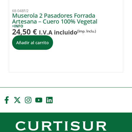
68-048F/2
10
Muserola 2 Pasadores Forrada
F
Artesana – Cuero 100% Vegetal
A
+INFO
+I
24,50
€
9
I.V.A incluido
(Imp. Inclu.)
Añadir al carrito